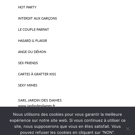
HOT PARTY
INTERDIT AUX GARÇONS
LE COUPLE PARFAIT
HASARD & PLAISIR
ANGE OU DÉMON
SEX FRIENDS
CARTES À GRATTER KISS
SEXY MIMES
SARL JARDIN DES DAMES
www.jardindesdames.fr
SIRET 487 942 526 00048
Nous utilisons des cookies pour vous garantir la meilleure
expérience sur notre site web. Si vous continuez à utiliser ce
Mentions légales
site, nous supposerons que vous en êtes satisfait. Vous
pouvez refuser les cookies en cliquant sur "NON".