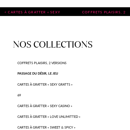
NAVIGATION
CARTES À GRATTER « SEXY
COFFRETS PLAISIRS, 2
DE
GRATTS »
VERSIONS
L’ARTICLE
NOS COLLECTIONS
COFFRETS PLAISIRS, 2 VERSIONS
PASSAGE DU DÉSIR, LE JEU
CARTES À GRATTER « SEXY GRATTS »
69
CARTES À GRATTER « SEXY CASINO »
CARTES À GRATTER « LOVE UNLIMITTED »
CARTES À GRATTER « SWEET & SPICY »