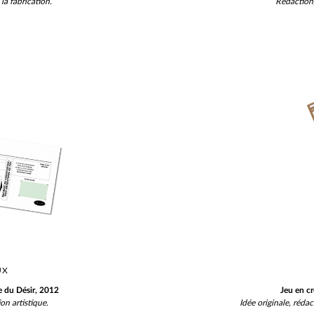
la fabrication.
Rédaction, 
UX
 du Désir, 2012
Jeu en c
on artistique.
Idée originale, rédac