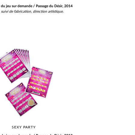
du jeu sur demande / Passage du Désir, 2014
 suivi de fabrication, direction artistique.
SEXY PARTY