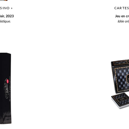
SINO »
CARTES
sir, 2023
Jeu en c
tistique.
Idée ori