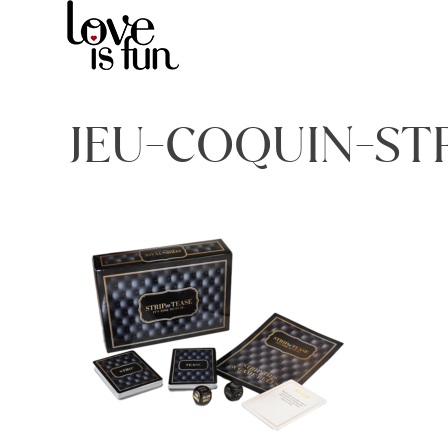
Skip
to
content
LOVE IS FUN
JEU-COQUIN-ST